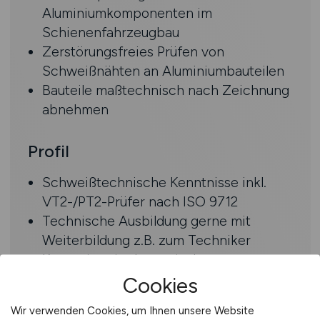
Aluminiumkomponenten im
Schienenfahrzeugbau
Zerstörungsfreies Prüfen von
Schweißnähten an Aluminiumbauteilen
Bauteile maßtechnisch nach Zeichnung
abnehmen
Profil
Schweißtechnische Kenntnisse inkl.
VT2-/PT2-Prüfer nach ISO 9712
Technische Ausbildung gerne mit
Weiterbildung z.B. zum Techniker
Kenntnisse in der optischen
Vermessung (laserunterstützte
Cookies
Vermessung)
Wir verwenden Cookies, um Ihnen unsere Website
Fundierte Berufserfahrung