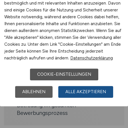
bestmöglich und mit relevanten Inhalten anzuzeigen. Davon
Bereitschaft zur Schichtarbeit
sind einige Cookies für die Nutzung und Sicherheit unserer
Website notwendig, während andere Cookies dabei helfen,
Benefits
Ihnen personalisierte Inhalte und Funktionen anzubieten. Sie
dienen außerdem anonymen Statistikzwecken. Wenn Sie auf
Angenehmes Arbeitsklima
"Alle akzeptieren" klicken, stimmen Sie der Verwendung aller
Abwechslungsreiche Tätigkeit in einem
Cookies zu. Unter dem Link "Cookie-Einstellungen" am Ende
renommierten Unternehmen
jeder Seite können Sie Ihre Entscheidung jederzeit
Anspruchsvolle und
nachträglich aufrufen und ändern.
Datenschutzerklärung
abwechslungsreiche Aufgaben in einer
zukunftsträchtigen und innovativen
COOKIE-EINSTELLUNGEN
Branche­
Aussicht auf Folgeprojekte
ABLEHNEN
ALLE AKZEPTIEREN
Aussicht auf Projektverlängerung
Betreuung im gesamten
Bewerbungsprozess