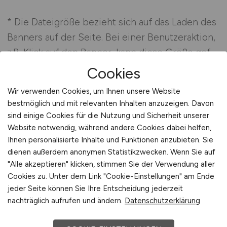
* Die Dateigröße bezieht sich auf das Laden des
Banners auf der Seite. Bei einer Benutzeraktion,
z.B. Klick auf den Banner, kann diese Größe ggf.
überschritten werden. Falls Sie dazu Fragen
Cookies
haben, dann stehen wir Ihnen gerne telefonisch
Wir verwenden Cookies, um Ihnen unsere Website
unter
07252 - 58 69 510
oder
per E-Mail
zur
bestmöglich und mit relevanten Inhalten anzuzeigen. Davon
Verfügung.
sind einige Cookies für die Nutzung und Sicherheit unserer
Website notwendig, während andere Cookies dabei helfen,
Ihnen personalisierte Inhalte und Funktionen anzubieten. Sie
Buchungen für Wettbewerbsseiten oder
dienen außerdem anonymen Statistikzwecken. Wenn Sie auf
unpassende, evtl. anstößige Seiten können
"Alle akzeptieren" klicken, stimmen Sie der Verwendung aller
nicht angenommen werden. Wir behalten uns
Cookies zu. Unter dem Link "Cookie-Einstellungen" am Ende
jeder Seite können Sie Ihre Entscheidung jederzeit
vor, Buchungen wegen Nichterfüllbarkeit
nachträglich aufrufen und ändern.
Datenschutzerklärung
zurückzuweisen. Platzierungen nach Absprache.