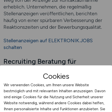
Weg von der Anzeige zur Kontaktaufnahme
erheblich. Unternehmen, die regelmäßig
Stellenanzeigen veröffentlichen, berichten
häufig von einer spürbaren Verbesserung der
Reaktionszeiten und der Bewerbungsqualität.
Stellenanzeigen auf ELEKTRONIK.JOBS
schalten
Recruiting Beratung für
Elektronik Arbeitgeber
Cookies
Die Suche nach geeignetem Elektronik-
Wir verwenden Cookies, um Ihnen unsere Website
Fachpersonal stellt viele Unternehmen vor
bestmöglich und mit relevanten Inhalten anzuzeigen. Davon
strukturelle und strategische Fragen. Welche
sind einige Cookies für die Nutzung und Sicherheit unserer
Profile sind realistisch verfügbar, wie lassen sich
Website notwendig, während andere Cookies dabei helfen,
Anforderungen marktgerecht formulieren und
Ihnen personalisierte Inhalte und Funktionen anzubieten. Sie