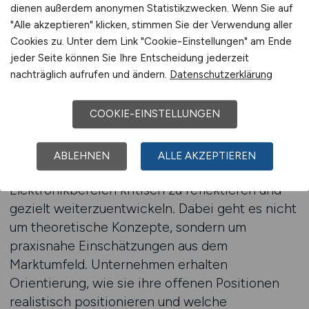
über welche Kanäle werden qualifizierte
dienen außerdem anonymen Statistikzwecken. Wenn Sie auf
Kandidaten tatsächlich erreicht? Gerade in
"Alle akzeptieren" klicken, stimmen Sie der Verwendung aller
einem angespannten Arbeitsmarkt reicht es oft
Cookies zu. Unter dem Link "Cookie-Einstellungen" am Ende
nicht aus, einfach nur eine Anzeige zu
jeder Seite können Sie Ihre Entscheidung jederzeit
nachträglich aufrufen und ändern.
Datenschutzerklärung
veröffentlichen. Vielmehr ist ein grundlegendes
Verständnis für Zielgruppen, Erwartungen und
Marktmechanismen erforderlich.
COOKIE-EINSTELLUNGEN
Eine fundierte Recruiting-Beratung unterstützt
ABLEHNEN
ALLE AKZEPTIEREN
Arbeitgeber dabei, ihre Personalstrategie im
Elektronikbereich kritisch zu reflektieren und
gezielt weiterzuentwickeln. Dabei geht es nicht
um theoretische Konzepte, sondern um
praxisnahe Einschätzungen aus dem
Marktumfeld. Unternehmen erhalten
Orientierung, wie sie ihre offenen Positionen
realistisch positionieren und welche