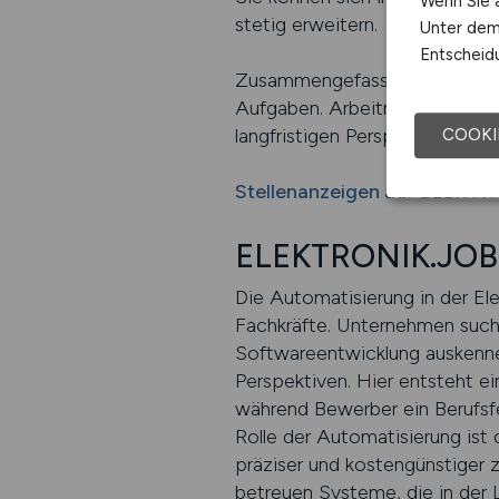
Wenn Sie a
stetig erweitern.
Unter dem 
Entscheidu
Zusammengefasst bietet die Pr
Aufgaben. Arbeitnehmer, die Fr
langfristigen Perspektiven un
COOKI
Stellenanzeigen auf ELEKT
ELEKTRONIK.JOBS
Die Automatisierung in der Ele
Fachkräfte. Unternehmen suche
Softwareentwicklung auskenne
Perspektiven. Hier entsteht ei
während Bewerber ein Berufsfe
Rolle der Automatisierung ist 
präziser und kostengünstiger z
betreuen Systeme, die in der 