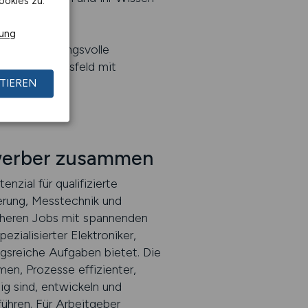
ookies zu.
rung
 verantwortungsvolle
ier ein Berufsfeld mit
TIEREN
werber zusammen
zial für qualifizierte
erung, Messtechnik und
cheren Jobs mit spannenden
zialisierter Elektroniker,
gsreiche Aufgaben bietet. Die
men, Prozesse effizienter,
ig sind, entwickeln und
ühren. Für Arbeitgeber