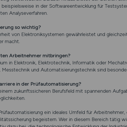
, beispielsweise in der Softwareentwicklung für Testsyste
zten Analyseverfahren.
ierung so wichtig?
erheit von Elektroniksystemen gewährleistet und gleichzei
er macht.
lten Arbeitnehmer mitbringen?
um in Elektronik, Elektrotechnik, Informatik oder Mechatro
 Messtechnik und Automatisierungstechnik sind besonders
arriere in der Prüfautomatisierung?
einem zukunftssicheren Berufsfeld mit spannenden Aufga
glichkeiten.
fautomatisierung ein ideales Umfeld für Arbeitnehmer, di
ätssicherung begeistern. Wer in diesem Bereich tätig wir
tiv dazu bei, die technologische Entwicklung der Industri