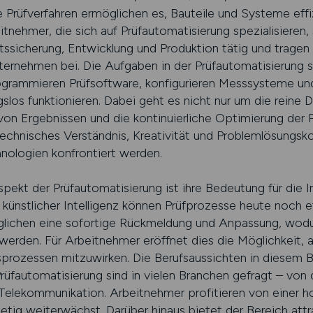
e Prüfverfahren ermöglichen es, Bauteile und Systeme effi
itnehmer, die sich auf Prüfautomatisierung spezialisieren, 
ätssicherung, Entwicklung und Produktion tätig und tragen
rnehmen bei. Die Aufgaben in der Prüfautomatisierung sin
ogrammieren Prüfsoftware, konfigurieren Messsysteme und
slos funktionieren. Dabei geht es nicht nur um die reine 
on Ergebnissen und die kontinuierliche Optimierung der 
n technisches Verständnis, Kreativität und Problemlösungs
nologien konfrontiert werden.
pekt der Prüfautomatisierung ist ihre Bedeutung für die I
ünstlicher Intelligenz können Prüfprozesse heute noch ef
lichen eine sofortige Rückmeldung und Anpassung, wodu
werden. Für Arbeitnehmer eröffnet dies die Möglichkeit, ak
prozessen mitzuwirken. Die Berufsaussichten in diesem B
üfautomatisierung sind in vielen Branchen gefragt – von 
r Telekommunikation. Arbeitnehmer profitieren von einer 
etig weiterwächst. Darüber hinaus bietet der Bereich attr