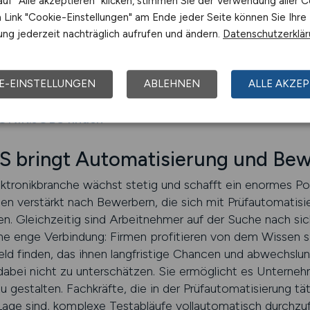
uf "Alle akzeptieren" klicken, stimmen Sie der Verwendung aller C
Link "Cookie-Einstellungen" am Ende jeder Seite können Sie Ihre
ng jederzeit nachträglich aufrufen und ändern.
Datenschutzerklä
üfautomatisierung Elektronik-Fachkräften vielfältige und
eude an Technik, Präzision und Innovation haben, finden h
d ausgezeichneten Entwicklungsmöglichkeiten.
E-EINSTELLUNGEN
ABLEHNEN
ALLE AKZEP
RONIK.JOBS finden
 bringt Automatisierung und Be
ktronikbranche wächst stetig und schafft ein enormes Poten
n verstärkt nach Bewerbern, die sich mit Prüfautomatisi
n. Gleichzeitig sind Arbeitnehmer auf der Suche nach si
ne enge Verbindung: Firmen profitieren von dem Wissen spe
ld finden, das ihnen langfristige Chancen und abwechslun
dabei nicht zu unterschätzen. Sie ermöglicht es Unterneh
u gestalten. Fachkräfte, die in der Prüfautomatisierung tät
Lage sind, komplexe Testabläufe vollautomatisch durchzuf