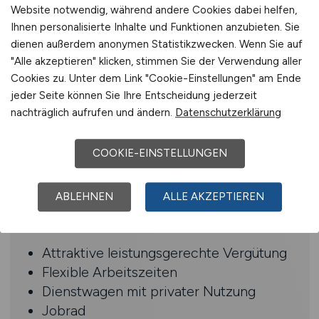
Gewerbeimmobilien
Website notwendig, während andere Cookies dabei helfen,
Kenntnisse in Elektroplanung,
Ihnen personalisierte Inhalte und Funktionen anzubieten. Sie
Beleuchtungstechnik und idealerweise
dienen außerdem anonymen Statistikzwecken. Wenn Sie auf
"Alle akzeptieren" klicken, stimmen Sie der Verwendung aller
Brandschutz wünschenswert
Cookies zu. Unter dem Link "Cookie-Einstellungen" am Ende
Reisebereitschaft je nach Projektlage
jeder Seite können Sie Ihre Entscheidung jederzeit
Gute Deutschkenntnisse in Wort und
nachträglich aufrufen und ändern.
Datenschutzerklärung
Schrift
Eigenverantwortliche und strukturierte
COOKIE-EINSTELLUNGEN
Arbeitsweise
Teamfähigkeit und Flexibilität
ABLEHNEN
ALLE AKZEPTIEREN
Benefits
Attraktive leistungsgerechte Vergütung
Flexible Arbeitszeiten
Dienstwagen mit privater Nutzung
Jobrad