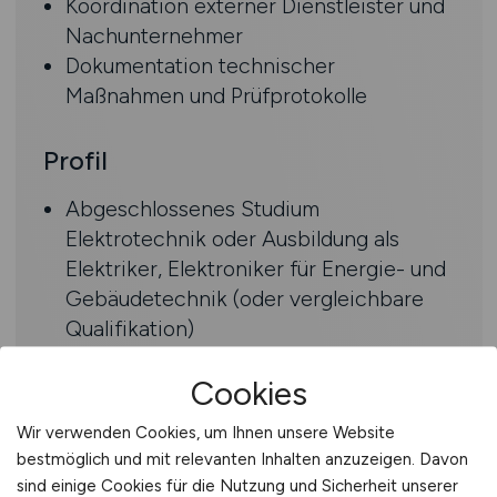
Koordination externer Dienstleister und
Nachunternehmer
Dokumentation technischer
Maßnahmen und Prüfprotokolle
Profil
Abgeschlossenes Studium
Elektrotechnik oder Ausbildung als
Elektriker, Elektroniker für Energie- und
Gebäudetechnik (oder vergleichbare
Qualifikation)
Weiterbildung zum Techniker oder
Cookies
Meister im Bereich Elektrotechnik
wünschenswert
Wir verwenden Cookies, um Ihnen unsere Website
Erfahrung im technischen
bestmöglich und mit relevanten Inhalten anzuzeigen. Davon
Gebäudemanagement, idealerweise mit
sind einige Cookies für die Nutzung und Sicherheit unserer