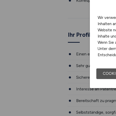
Wir verwe
Inhalten a
Website n
Inhalte u
Wenn Sie a
Unter dem 
Entscheidu
COOKI