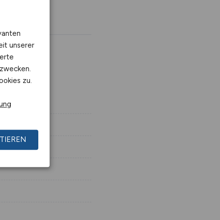
vanten
eit unserer
erte
kzwecken.
ookies zu.
rung
TIEREN