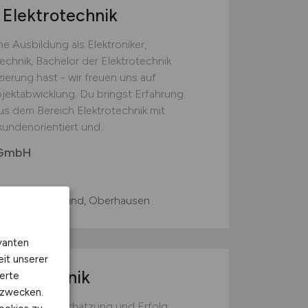
Elektrotechnik
e Ausbildung als Elektroniker,
technik, Bachelor der Elektrotechnik
zierung hast - wir freuen uns auf
jektabwicklung: Du bringst Erfahrung
us dem Bereich Elektrotechnik mit.
undenorientiert und...
 GmbH
uisburg, Dortmund, Oberhausen
vanten
eit unserer
ktrotechnik
erte
kzwecken.
Respekt, Wertschätzung und Erfolg