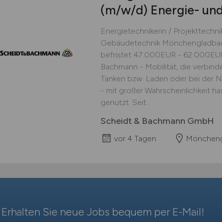
(m/w/d)
Energie- un
Energietechnikerin / Projekttechn
Gebäudetechnik Mönchengladbach 
befristet 47.000EUR - 62.000E
Bachmann - Mobilität, die verbind
Tanken bzw. Laden oder bei der N
- mit großer Wahrscheinlichkeit h
genutzt. Seit...
Scheidt & Bachmann GmbH
vor 4 Tagen
Möncheng
Erhalten Sie neue Jobs bequem per
E-Mail
!