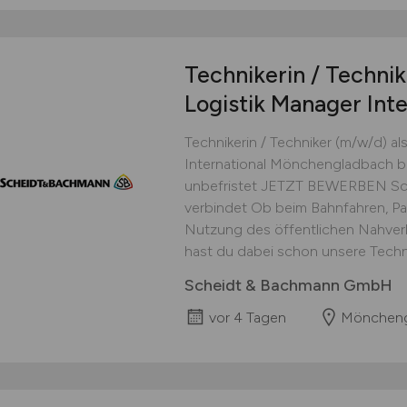
Technikerin / Techni
Logistik Manager Inte
Technikerin / Techniker (m/w/d) al
International Mönchengladbach bei
unbefristet JETZT BEWERBEN Sche
verbindet Ob beim Bahnfahren, Pa
Nutzung des öffentlichen Nahverk
hast du dabei schon unsere Technik
Scheidt & Bachmann GmbH
vor 4 Tagen
Möncheng