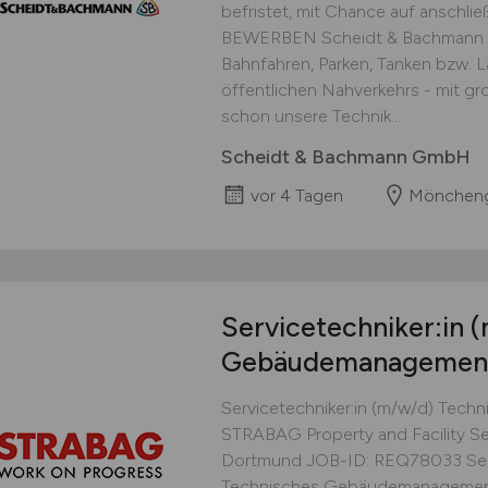
befristet, mit Chance auf ansch
BEWERBEN Scheidt & Bachmann - M
Bahnfahren, Parken, Tanken bzw. 
öffentlichen Nahverkehrs - mit gr
schon unsere Technik...
Scheidt & Bachmann GmbH
vor 4 Tagen
Möncheng
Servicetechniker:in
(
Gebäudemanagemen
Servicetechniker:in (m/w/d) Te
STRABAG Property and Facility Se
Dortmund JOB-ID: REQ78033 Serv
Technisches Gebäudemanagement O