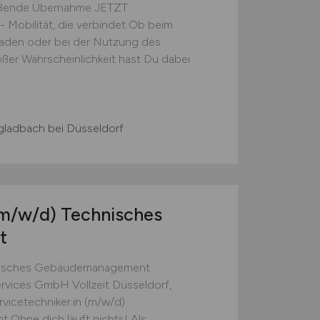
ließende Übernahme JETZT
obilität, die verbindet Ob beim
Laden oder bei der Nutzung des
oßer Wahrscheinlichkeit hast Du dabei
ladbach bei Düsseldorf
m/w/d)
Technisches
t
chnisches Gebäudemanagement
rvices GmbH Vollzeit Düsseldorf,
icetechniker:in (m/w/d)
hne dich läuft nichts! Als