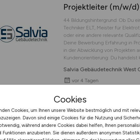
Projektleiter
(m/w/d)
44 Bildungshintergrund: Ob Du ein
Techniker ELT, Meister für Elektro
oder eine andere relevante Qualifi
Deine Bewerbung Erfahrung in Pro
in der Abwicklung von Projekten a
Kundenorientierung: Du handelst k
Salvia Gebäudetechnik West
vor 4 Tagen
Borken, Essen, Düsseldorf, D
Cookies
nden Cookies, um Ihnen unsere Website bestmöglich und mit rele
nzuzeigen. Davon sind einige Cookies für die Nutzung und Sicherh
Bauleiter
(m/w/d)
Ele
otwendig, während andere Cookies dabei helfen, Ihnen personalisi
nd Funktionen anzubieten. Sie dienen außerdem anonymen Statisti
Bauleiter (m/w/d) Elektrotechnik 