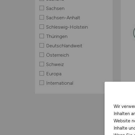
Sachsen
Sachsen-Anhalt
Schleswig-Holstein
Thüringen
Deutschlandweit
Österreich
Schweiz
Europa
International
Wir verwe
Inhalten a
Website n
Inhalte u