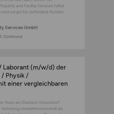
operty and Facility Services hältst
 und sorgst für zufriedene Kunden.
ity Services GmbH
f, Dortmund
 / Laborant
(m/w/d)
der
/ Physik /
t einer vergleichbaren
ser Team am Standort Düsseldorf
er Abteilung Umweltmesstechnik als