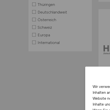
Thüringen
Deutschlandweit
Österreich
Schweiz
Europa
International
Wir verwe
Inhalten a
Website n
Inhalte u