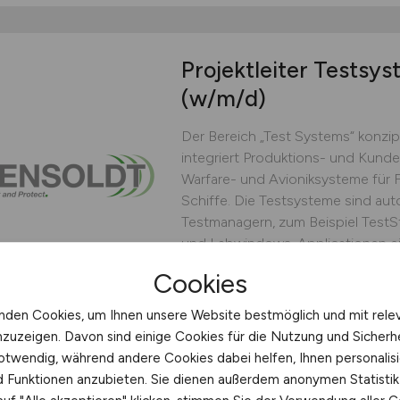
Projektleiter Testsy
(w/m/d)
Der Bereich „Test Systems“ konzipi
integriert Produktions- und Kunden
Warfare- und Avioniksysteme für 
Schiffe. Die Testsysteme sind aut
Testmanagern, zum Beispiel TestS
und Labwindows-Applicationen ein
Cookies
HENSOLDT
heute
Ulm
nden Cookies, um Ihnen unsere Website bestmöglich und mit rele
nzuzeigen. Davon sind einige Cookies für die Nutzung und Sicherh
otwendig, während andere Cookies dabei helfen, Ihnen personalisi
nd Funktionen anzubieten. Sie dienen außerdem anonymen Statisti