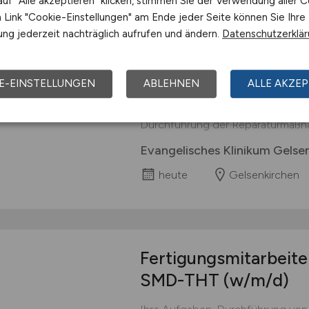
uf "Alle akzeptieren" klicken, stimmen Sie der Verwendung aller C
Elektriker
(m/w/d)
Link "Cookie-Einstellungen" am Ende jeder Seite können Sie Ihre
ng jederzeit nachträglich aufrufen und ändern.
Datenschutzerklä
Ihre Aufgaben: Prüfung der ortsve
Betriebsmittel sowie Bewertung 
nach DGUV V3; Analyse und Behe
E-EINSTELLUNGEN
ABLEHNEN
ALLE AKZEP
Störungen; Änderung und Erweiter
Ausführen von Neuinstallationen 
Durchführung der Reparaturmaßna
Evangelisches Klinikum Gels
heute
Gelsenkirchen
Fertigungsmitarbeite
SMD-THT
(w/m/d)