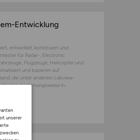
stem-Entwicklung
ert, entwickelt, konstruiert und
tester für Radar-, Electronic
Fahrzeuge, Flugzeuge, Helicopter und
omatisiert und basieren auf
tand, die unter anderem Labview-
binden, beziehungsweise in...
vanten
eit unserer
erte
kzwecken.