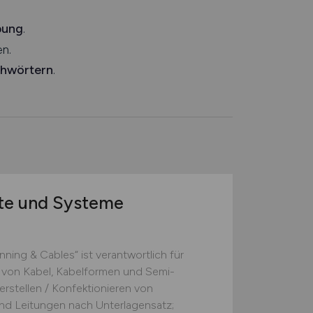
bung
.
n.
chwörtern
.
äte und Systeme
ning & Cables“ ist verantwortlich für
 von Kabel, Kabelformen und Semi-
erstellen / Konfektionieren von
nd Leitungen nach Unterlagensatz;