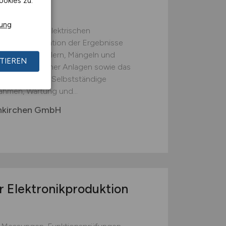
ookies zu.
rung
ränderlichen elektrischen
und Dokumentation der Ergebnisse
bung von Fehlern, Mängeln und
TIEREN
ung elektrischer Anlagen sowie das
bei Umbauten; Selbstständige
hmen, Wartung und...
enkirchen GmbH
r Elektronikproduktion