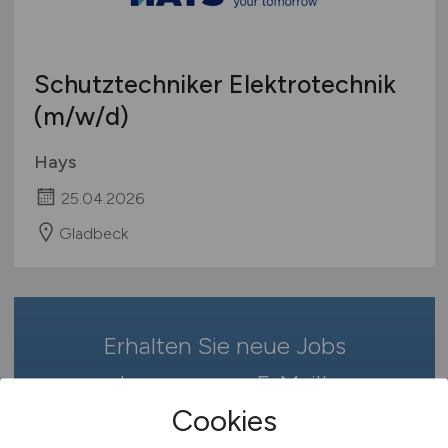
Studentenjobs / Werkstudenten
Hamburg
Ausbildung / Studium
Hessen
Praktikum
Schutztechniker Elektrotechnik
Mecklenburg-Vorpommern
(m/w/d)
Niedersachsen
Nordrhein-Westfalen
Hays
Rheinland-Pfalz
25.04.2026
Saarland
Sachsen
Gladbeck
Sachsen-Anhalt
Schleswig-Holstein
Thüringen
Erhalten Sie neue Jobs
Deutschlandweit
Österreich
bequem per
E-Mail
!
Schweiz
Cookies
Europa
Jobfinder anlegen