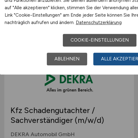
und Funktionen anzubieten. Sie dienen außerdem anonymen Sta
Schwerpunkt Bautechnik
auf "Alle akzeptieren" klicken, stimmen Sie der Verwendung all
Link "Cookie-Einstellungen" am Ende jeder Seite können Sie Ihr
Amt Eiderstedt
nachträglich aufrufen und ändern.
Datenschutzerklärung
heute
Garding
COOKIE-EINSTELLUNGEN
ABLEHNEN
ALLE AKZEPTIE
Kfz Schadengutachter /
Sachverständiger
(m/w/d)
DEKRA Automobil GmbH