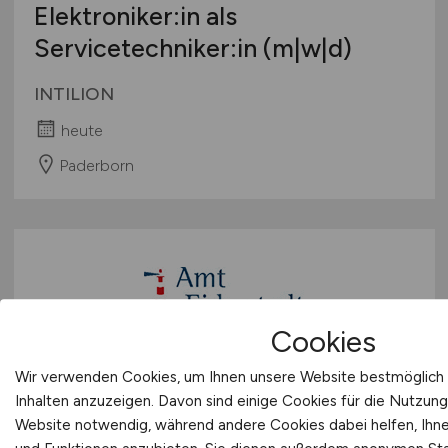
Elektroniker:in als
Servicetechniker:in (m|w|d)
INTILION
heute
Paderborn
Cookies
Wir verwenden Cookies, um Ihnen unsere Website bestmöglich 
Techniker/in, Meister/in,
Inhalten anzuzeigen. Davon sind einige Cookies für die Nutzung
Ingenieur/in
(w/d/m)
mit dem
Website notwendig, während andere Cookies dabei helfen, Ihnen