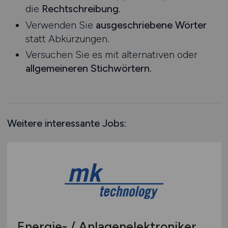
die
Rechtschreibung
.
Rheinland-Pfalz
Verwenden Sie
ausgeschriebene Wörter
Saarland
statt Abkürzungen.
Sachsen
Versuchen Sie es mit alternativen oder
Sachsen-Anhalt
allgemeineren Stichwörtern
.
Schleswig-Holstein
Thüringen
Deutschlandweit
Österreich
Weitere interessante Jobs:
Schweiz
Europa
International
Energie- / Anlagenelektroniker