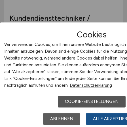
Kundendiensttechniker /
Anlagenmechaniker / Monteur
Cookies
(m/w/d)
, in Voll-/Teilzeit - Region
Hannover, Braunschweig, Kassel
Wir verwenden Cookies, um Ihnen unsere Website bestmöglich 
Inhalten anzuzeigen. Davon sind einige Cookies für die Nutzung
Techem Energy Services GmbH
Website notwendig, während andere Cookies dabei helfen, Ihnen
und Funktionen anzubieten. Sie dienen außerdem anonymen Sta
heute
auf "Alle akzeptieren" klicken, stimmen Sie der Verwendung all
Region Hannover, Braunschweig, Kassel
Link "Cookie-Einstellungen" am Ende jeder Seite können Sie Ihr
nachträglich aufrufen und ändern.
Datenschutzerklärung
COOKIE-EINSTELLUNGEN
ABLEHNEN
ALLE AKZEPTIE