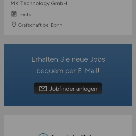
MK Technology GmbH
Rheinland-Pfalz
heute
Saarland
Sachsen
Grafschaft bei Bonn
Sachsen-Anhalt
Schleswig-Holstein
Thüringen
Erhalten Sie neue Jobs
Deutschlandweit
Österreich
bequem per
E-Mail
!
Schweiz
Europa
Jobfinder anlegen
International