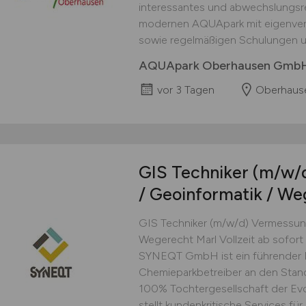
interessantes und abwechslungsre
modernen AQUApark mit eigenver
sowie regelmäßigen Schulungen un
AQUApark Oberhausen Gmb
vor 3 Tagen
Oberhaus
GIS Techniker
(m/w/
/ Geoinformatik / We
GIS Techniker (m/w/d) Vermessung
Wegerecht Marl Vollzeit ab sofort
SYNEQT GmbH ist ein führender In
Chemieparkbetreiber an den Stan
100% Tochtergesellschaft der Ev
stellt kundenkritische Services für 