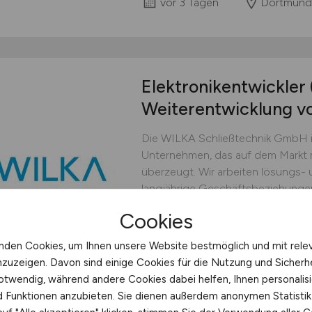
vor 3 Tagen
Dortmund
Elektronikentwickler
Weiterentwicklung v
Die WILKA Schließtechnik GmbH i
Unternehmen, das auf dem Markt 
überzeugt. Wir arbeiten lösungs- 
langjährige Geschäftsbeziehung
Zuverlässigkeit ständig neue Kund
Cookies
einfach sicher - mit großen Ambit
Elektronikentwickler...
nden Cookies, um Ihnen unsere Website bestmöglich und mit rele
nzuzeigen. Davon sind einige Cookies für die Nutzung und Sicherh
WILKA Schließtechnik GmbH
otwendig, während andere Cookies dabei helfen, Ihnen personalisi
vor 3 Tagen
Velbert
nd Funktionen anzubieten. Sie dienen außerdem anonymen Statisti