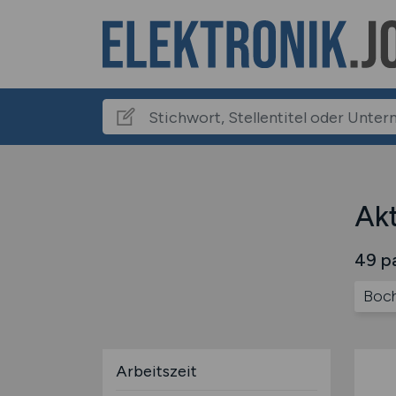
Akt
49 pa
Boc
Arbeitszeit