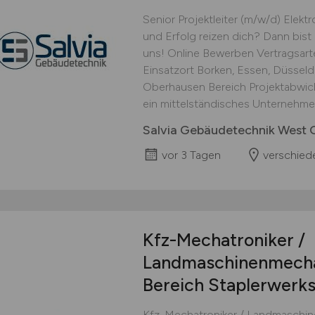
Senior Projektleiter (m/w/d) Elek
und Erfolg reizen dich? Dann bist 
uns! Online Bewerben Vertragsarte
Einsatzort Borken, Essen, Düsseld
Oberhausen Bereich Projektabwick
ein mittelständisches Unternehmen
Salvia Gebäudetechnik West
vor 3 Tagen
verschied
Kfz-Mechatroniker /
Landmaschinenmech
Bereich Staplerwerks
Kfz-Mechatroniker / Landmaschin