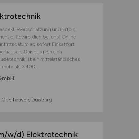
ktrotechnik
Respekt, Wertschätzung und Erfolg
ichtig. Bewirb dich bei uns! Online
intrittsdatum ab sofort Einsatzort
berhausen, Duisburg Bereich
udetechnik ist ein mittelständisches
mehr als 2.400...
 GmbH
, Oberhausen, Duisburg
m/w/d)
Elektrotechnik