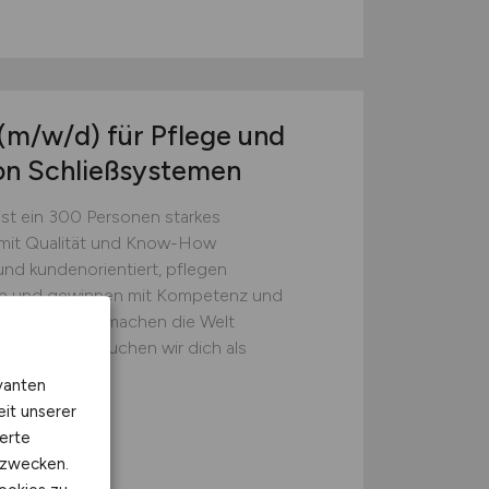
(m/w/d)
für Pflege und
on Schließsystemen
st ein 300 Personen starkes
mit Qualität und Know-How
und kundenorientiert, pflegen
en und gewinnen mit Kompetenz und
en hinzu. Wir machen die Welt
ionen! Daher suchen wir dich als
vanten
eit unserer
erte
kzwecken.