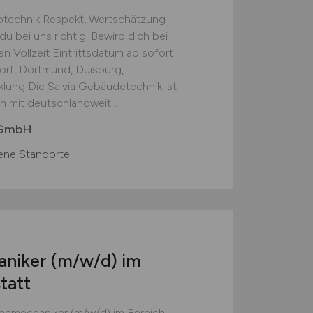
trotechnik Respekt, Wertschätzung
du bei uns richtig. Bewirb dich bei
n Vollzeit Eintrittsdatum ab sofort
orf, Dortmund, Duisburg,
lung Die Salvia Gebäudetechnik ist
 mit deutschlandweit...
 GmbH
ene Standorte
aniker
(m/w/d)
im
tatt
enmechaniker (m/w/d) im Bereich