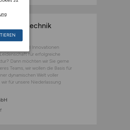
ookies zu.
rung
r Elektrotechnik
TIEREN
zu gestalten und Innovationen
Leidenschaft für erfolgreiche
uktur? Dann möchten wir Sie gerne
res Teams, wir wollen die Basis für
einer dynamischen Welt voller
 wir für unsere Niederlassung
mbH
f