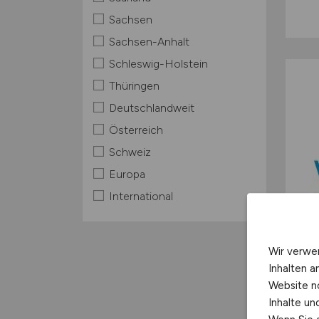
Sachsen
Sachsen-Anhalt
Schleswig-Holstein
Thüringen
Deutschlandweit
Österreich
Schweiz
Europa
International
Wir verwe
Inhalten a
Website n
Inhalte u