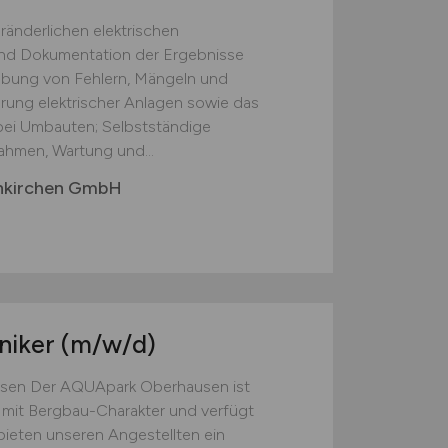
ränderlichen elektrischen
und Dokumentation der Ergebnisse
bung von Fehlern, Mängeln und
ung elektrischer Anlagen sowie das
bei Umbauten; Selbstständige
hmen, Wartung und...
enkirchen GmbH
hniker
(m/w/d)
usen Der AQUApark Oberhausen ist
d mit Bergbau-Charakter und verfügt
 bieten unseren Angestellten ein