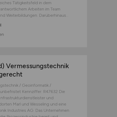
iches Tätigkeitsfeld in dem
antwortlichem Arbeiten im Team
d Weiterbildungen. Darüberhinaus...
H
en
d)
Vermessungstechnik
gerecht
stechnik / Geoinformatik /
 unbefristet Kennziffer: R47632 Die
frastrukturdienstleister und
dorten Marl und Wesseling und eine
onik Industries AG. Das Unternehmen
die Prozessindustrie bereit und...