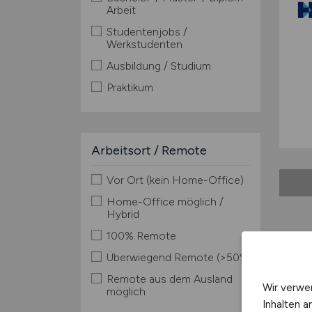
Arbeit
Studentenjobs /
Werkstudenten
Ausbildung / Studium
Praktikum
Arbeitsort / Remote
Vor Ort (kein Home-Office)
Home-Office möglich /
Hybrid
100% Remote
Stad
Überwiegend Remote (>50%)
Einw
Remote aus dem Ausland
Wir verwe
möglich
Verk
Inhalten a