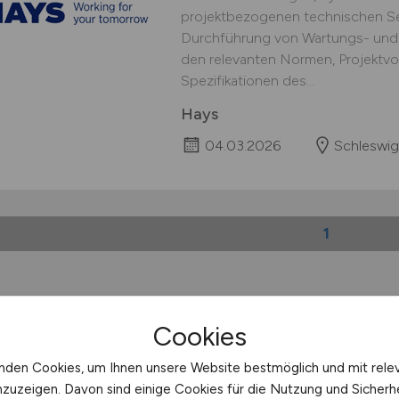
projektbezogenen technischen Se
Durchführung von Wartungs- und
den relevanten Normen, Projektv
Spezifikationen des...
Hays
04.03.2026
Schleswig
1
t:
Cuxhaven
Cookies
ohner:
ca. 49.000
nden Cookies, um Ihnen unsere Website bestmöglich und mit rele
ehrsanbindungen:
Fischereihafen Cuxhafen, Tiefwasserhafen 
nzuzeigen. Davon sind einige Cookies für die Nutzung und Sicherh