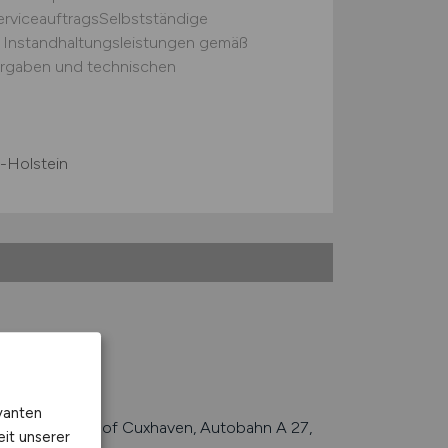
rviceauftragsSelbstständige
 Instandhaltungsleistungen gemäß
orgaben und technischen
-Holstein
vanten
Cuxport, Bahnhof Cuxhaven, Autobahn A 27,
eit unserer