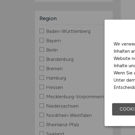
Region
Baden-Württemberg
Bayern
Wir verwe
Berlin
Inhalten a
Website n
Brandenburg
Inhalte u
Bremen
Wenn Sie a
Hamburg
Unter dem 
Hessen
Entscheidu
Mecklenburg-Vorpommern
Niedersachsen
COOKI
Nordrhein-Westfalen
Rheinland-Pfalz
Saarland