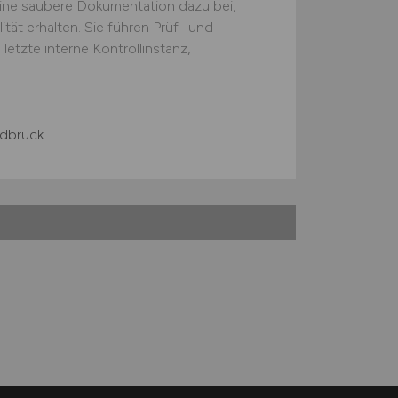
eine saubere Dokumentation dazu bei,
ät erhalten. Sie führen Prüf- und
etzte interne Kontrollinstanz,
ldbruck