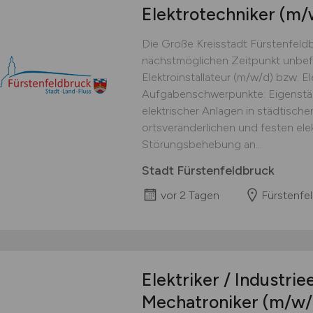
Elektrotechniker
(m/
Die Große Kreisstadt Fürstenfeld
nächstmöglichen Zeitpunkt unbefris
Elektroinstallateur (m/w/d) bzw. El
Aufgabenschwerpunkte: Eigenstä
elektrischer Anlagen in städtisch
ortsveränderlichen und festen ele
Störungsbehebung an...
Stadt Fürstenfeldbruck
vor 2 Tagen
Fürstenfe
Elektriker / Industriee
Mechatroniker
(m/w/