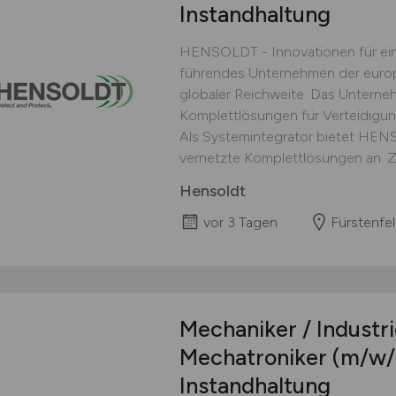
Instandhaltung
HENSOLDT - Innovationen für ein
führendes Unternehmen der europ
globaler Reichweite. Das Unterne
Komplettlösungen für Verteidigu
Als Systemintegrator bietet HEN
vernetzte Komplettlösungen an. Zu
Hensoldt
vor 3 Tagen
Fürstenfe
Mechaniker / Industr
Mechatroniker
(m/w/
Instandhaltung