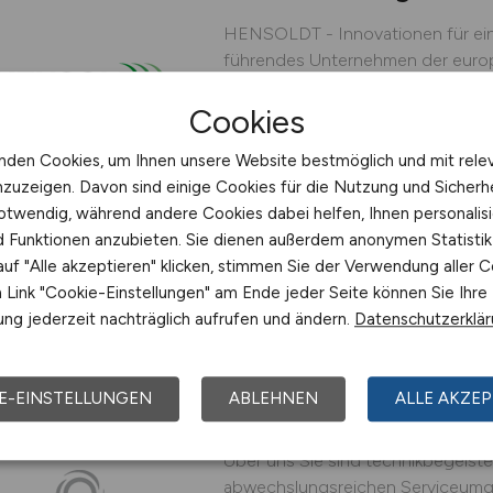
HENSOLDT - Innovationen für ein
führendes Unternehmen der europ
globaler Reichweite. Das Unterne
Cookies
Komplettlösungen für Verteidigu
Als Systemintegrator bietet HEN
nden Cookies, um Ihnen unsere Website bestmöglich und mit rele
vernetzte Komplettlösungen an. Zu
nzuzeigen. Davon sind einige Cookies für die Nutzung und Sicherh
Hensoldt
otwendig, während andere Cookies dabei helfen, Ihnen personalisi
nd Funktionen anzubieten. Sie dienen außerdem anonymen Statisti
vor 3 Tagen
Fürstenfe
uf "Alle akzeptieren" klicken, stimmen Sie der Verwendung aller C
Link "Cookie-Einstellungen" am Ende jeder Seite können Sie Ihre
ng jederzeit nachträglich aufrufen und ändern.
Datenschutzerklä
Elektroniker / Elektro
E-EINSTELLUNGEN
ABLEHNEN
ALLE AKZEP
Geräteprüfung & Me
Über uns Sie sind technikbegeiste
abwechslungsreichen Serviceumg