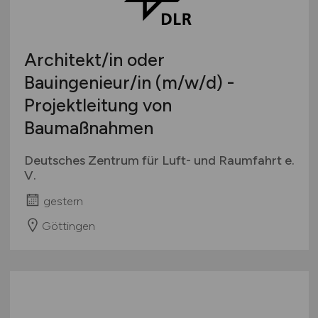
Studentenjobs / Werkstudenten
Hamburg
Ausbildung / Studium
Hessen
Praktikum
Architekt/in oder
Mecklenburg-Vorpommern
Bauingenieur/in
(m/w/d)
-
Niedersachsen
Projektleitung von
Nordrhein-Westfalen
Rheinland-Pfalz
Baumaßnahmen
Saarland
Deutsches Zentrum für Luft- und Raumfahrt e.
Sachsen
V.
Sachsen-Anhalt
gestern
Schleswig-Holstein
Thüringen
Göttingen
Deutschlandweit
Österreich
Schweiz
Europa