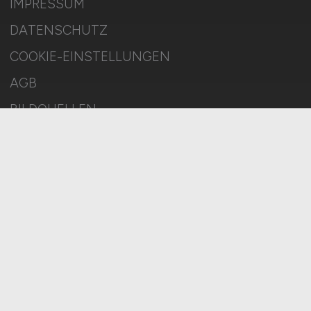
IMPRESSUM
DATENSCHUTZ
COOKIE-EINSTELLUNGEN
AGB
BILDQUELLEN
KI-TRANSPARENZ
BESCHWERDEN
MELDESTELLE
SITEMAP
© 2026 ELEKTRONIK.JOBS – ZIEGELER MEDIEN GMBH • Alle
Rechte vorbehalten.