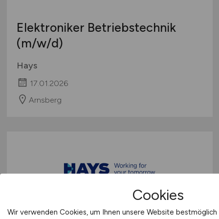
Elektroniker Betriebstechnik
(m/w/d)
Hays
17.01.2026
Arnsberg
Cookies
KFZ-Mechatroniker bei einem
Wir verwenden Cookies, um Ihnen unsere Website bestmöglich 