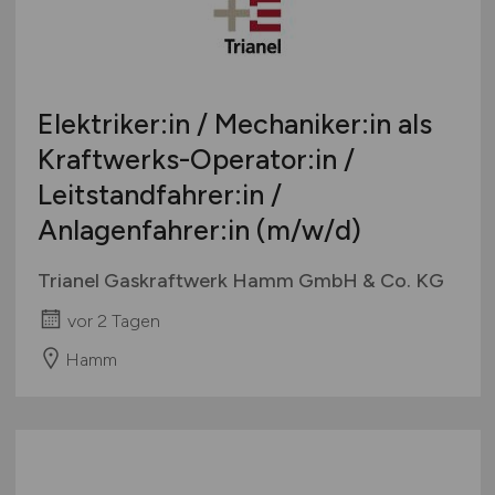
Bachelor-/ Master-/ Diplom-Arbeit
Bremen
Studentenjobs / Werkstudenten
Hamburg
Ausbildung / Studium
Hessen
Praktikum
Elektriker:in / Mechaniker:in als
Mecklenburg-Vorpommern
Kraftwerks-Operator:in /
Niedersachsen
Leitstandfahrer:in /
Nordrhein-Westfalen
Rheinland-Pfalz
Anlagenfahrer:in
(m/w/d)
Saarland
Trianel Gaskraftwerk Hamm GmbH & Co. KG
Sachsen
Sachsen-Anhalt
vor 2 Tagen
Schleswig-Holstein
Hamm
Thüringen
Deutschlandweit
Österreich
Schweiz