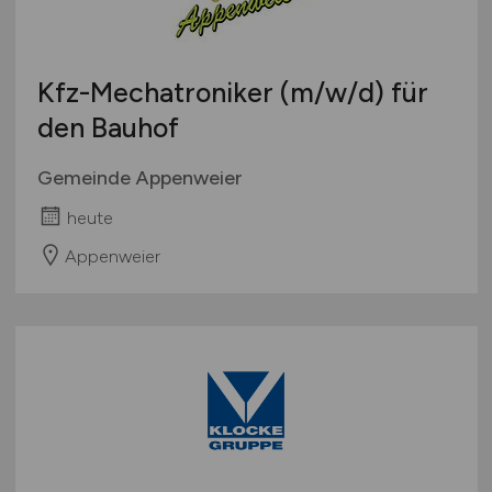
Studentenjobs / Werkstudenten
Hamburg
Ausbildung / Studium
Hessen
Praktikum
Kfz-Mechatroniker
(m/w/d)
für
Mecklenburg-Vorpommern
den Bauhof
Niedersachsen
Nordrhein-Westfalen
Gemeinde Appenweier
Rheinland-Pfalz
heute
Saarland
Sachsen
Appenweier
Sachsen-Anhalt
Schleswig-Holstein
Thüringen
Deutschlandweit
Österreich
Schweiz
Europa