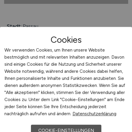
Stadt:
Passau
Einwohner:
ca. 53.000
Cookies
Verkehrsanbindungen:
Hauptbahnhof Passau,
Wir verwenden Cookies, um Ihnen unsere Website
Bundesstraße B 8, B 12, B 85 und B 388, Autobahnen
bestmöglich und mit relevanten Inhalten anzuzeigen. Davon
A 3 und A 94, Hafen Passau
sind einige Cookies für die Nutzung und Sicherheit unserer
Website notwendig, während andere Cookies dabei helfen,
Arbeiten in der Nähe von
Passau
:
Vilshofen an der
Ihnen personalisierte Inhalte und Funktionen anzubieten. Sie
Donau, Niederbayern, Thyrnau, Fürstenzell, Salzweg,
dienen außerdem anonymen Statistikzwecken. Wenn Sie auf
Neuburg am Inn, Tiefenbach, Bayern, Freinberg,
"Alle akzeptieren" klicken, stimmen Sie der Verwendung aller
Schardenberg
Cookies zu. Unter dem Link "Cookie-Einstellungen" am Ende
Universitäten/Hochschulen:
Universität Passau
jeder Seite können Sie Ihre Entscheidung jederzeit
nachträglich aufrufen und ändern.
Datenschutzerklärung
Beliebte Jobs in
Passau
/Branchen
:
Informationstechnologie,
Tourismus, Informationstechnologie,
COOKIE-EINSTELLUNGEN