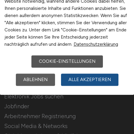
Website notwendig, während andere Cookies dabei helfen,
Ihnen personalisierte Inhalte und Funktionen anzubieten. Sie
Stellenanzeigen schalten
dienen außerdem anonymen Statistikzwecken. Wenn Sie auf
Mediadaten & Konditionen
"Alle akzeptieren" klicken, stimmen Sie der Verwendung aller
Cookies zu. Unter dem Link "Cookie-Einstellungen" am Ende
Arbeitgeber Seite
jeder Seite können Sie Ihre Entscheidung jederzeit
Arbeitgeber Kontakt
nachträglich aufrufen und ändern.
Datenschutzerklärung
Karrierenetzwerk
COOKIE-EINSTELLUNGEN
Für Arbeitnehmer
ABLEHNEN
ALLE AKZEPTIEREN
Elektronik Jobs suchen
Jobfinder
Arbeitnehmer Registrierung
Social Media & Networks