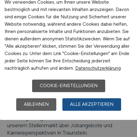
Wir verwenden Cookies, um Ihnen unsere Website
bestmöglich und mit relevanten Inhalten anzuzeigen. Davon
Arbeiten in der Nähe von
Traunstein
:
Oberbayern,
sind einige Cookies für die Nutzung und Sicherheit unserer
Bayern
Website notwendig, während andere Cookies dabei helfen,
Beliebte Jobs in
Ihnen personalisierte Inhalte und Funktionen anzubieten. Sie
Traunstein
/Branchen
:
Einzelhandel, Brauerei,
dienen außerdem anonymen Statistikzwecken. Wenn Sie auf
Handwerk, Gesundheitswesen, Handel,
"Alle akzeptieren" klicken, stimmen Sie der Verwendung aller
Dienstleistungen, Tourismus
Cookies zu. Unter dem Link "Cookie-Einstellungen" am Ende
jeder Seite können Sie Ihre Entscheidung jederzeit
Beliebte Arbeitgeber in
Traunstein
, die attraktive
nachträglich aufrufen und ändern.
Datenschutzerklärung
Jobangebote bieten
:
Bergader Privatkäserei
GmbH, Mega-Technik GmbH, Klinikum Traunstein,
Spiegelsberger GmbH, Frank Elektronik GmbH,
COOKIE-EINSTELLUNGEN
Kunststoffverarbeitung Wimmer GmbH, Rexel
Germany GmbH & Co. KG
ABLEHNEN
ALLE AKZEPTIEREN
Einfach online aktuelle Stellenangebote in
Traunstein
und Umgebung suchen. Informieren Sie sich auf
unserem Stellenmarkt über Jobangebote und
Karriereperspektiven in
Traunstein
.