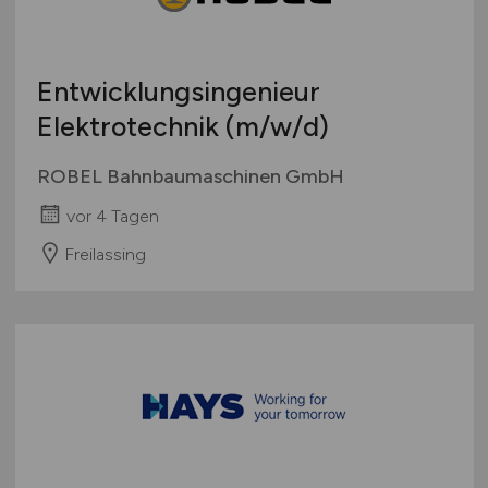
Studentenjobs / Werkstudenten
Hamburg
Ausbildung / Studium
Hessen
Praktikum
Entwicklungsingenieur
Mecklenburg-Vorpommern
Elektrotechnik
(m/w/d)
Niedersachsen
Nordrhein-Westfalen
ROBEL Bahnbaumaschinen GmbH
Rheinland-Pfalz
vor 4 Tagen
Saarland
Sachsen
Freilassing
Sachsen-Anhalt
Schleswig-Holstein
Thüringen
Deutschlandweit
Österreich
Schweiz
Europa