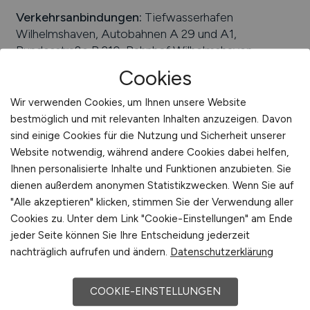
Verkehrsanbindungen:
Tiefwasserhafen
Wilhelmshaven, Autobahnen A 29 und A1,
Bundesstraße B 210, Bahnhof Wilhelmshaven,
JadeWeserAirport in Mariensiel, Jade-Weser-Port
Cookies
Arbeiten in der Nähe von
Wilhelmshaven
:
Sande,
Wir verwenden Cookies, um Ihnen unsere Website
Butjadingen, Wangerland, Landkreis Friesland,
bestmöglich und mit relevanten Inhalten anzuzeigen. Davon
Schortens, Niedersachsen
sind einige Cookies für die Nutzung und Sicherheit unserer
Universitäten/Hochschulen:
Berufsakademie
Website notwendig, während andere Cookies dabei helfen,
Wilhelmshaven, Jade Hochschule
Ihnen personalisierte Inhalte und Funktionen anzubieten. Sie
dienen außerdem anonymen Statistikzwecken. Wenn Sie auf
Beliebte Jobs in
"Alle akzeptieren" klicken, stimmen Sie der Verwendung aller
Wilhelmshaven
/Branchen
:
Maschinen- und
Cookies zu. Unter dem Link "Cookie-Einstellungen" am Ende
Anlagenbau, Hafenwirtschaft, Produktion, Logistik,
jeder Seite können Sie Ihre Entscheidung jederzeit
Tourismus, Tourismus, Chemie, Energietechnologie,
nachträglich aufrufen und ändern.
Datenschutzerklärung
Logistik, Metallverarbeitung, Schiffbau
Beliebte Arbeitgeber in
Wilhelmshaven
, die
COOKIE-EINSTELLUNGEN
attraktive Jobangebote bieten
:
Nietiedt