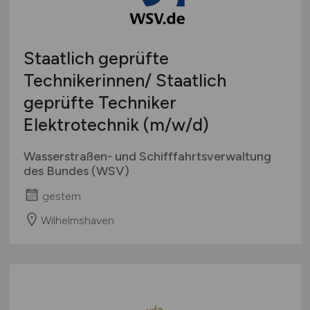
Studentenjobs / Werkstudenten
Hamburg
Ausbildung / Studium
Hessen
Praktikum
Staatlich geprüfte
Mecklenburg-Vorpommern
Technikerinnen/ Staatlich
Niedersachsen
geprüfte Techniker
Nordrhein-Westfalen
Rheinland-Pfalz
Elektrotechnik
(m/w/d)
Saarland
Wasserstraßen- und Schifffahrtsverwaltung
Sachsen
des Bundes (WSV)
Sachsen-Anhalt
gestern
Schleswig-Holstein
Thüringen
Wilhelmshaven
Deutschlandweit
Österreich
Schweiz
Europa