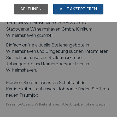
Grundstücksgesellschaft mbH & Co. KG, Manitowoc
ABLEHNEN
ALLE AKZEPTIEREN
Crane Group Germany GmbH, Greenland Seafood
Wilhelmshaven GmbH, EUROGATE Container
Terminal Wilhelmshaven GmbH & Co. KG,
Stadtwerke Wilhelmshaven Gmbh, Klinikum
Wilhelmshaven gGmbH
Einfach online aktuelle Stellenangebote in
Wilhelmshaven
und Umgebung suchen. Informieren
Sie sich auf unserem Stellenmarkt über
Jobangebote und Karriereperspektiven in
Wilhelmshaven
.
Machen Sie den nächsten Schritt auf der
Karriereleiter – auf unsere Jobbörse finden Sie ihren
neuen Traumjob.
Kurzinfo/Auszug Wilhelmshaven. Alle Angaben ohne Gewähr.