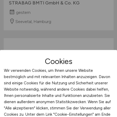
STRABAG BMTI GmbH & Co. KG
gestern
Seevetal, Hamburg
Cookies
Wir verwenden Cookies, um Ihnen unsere Website
bestmöglich und mit relevanten Inhalten anzuzeigen. Davon
Elektroniker für Geräte und
sind einige Cookies für die Nutzung und Sicherheit unserer
Systeme
(w/m/d)
Website notwendig, während andere Cookies dabei helfen,
Ihnen personalisierte Inhalte und Funktionen anzubieten. Sie
HENSOLDT
dienen außerdem anonymen Statistikzwecken. Wenn Sie auf
"Alle akzeptieren" klicken, stimmen Sie der Verwendung aller
vor 2 Tagen
Cookies zu. Unter dem Link "Cookie-Einstellungen" am Ende