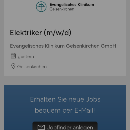
Bachelor-/ Master-/ Diplom-Arbeit
Bremen
Studentenjobs / Werkstudenten
Hamburg
Ausbildung / Studium
Hessen
Praktikum
Elektriker
(m/w/d)
Mecklenburg-Vorpommern
Niedersachsen
Evangelisches Klinikum Gelsenkirchen GmbH
Nordrhein-Westfalen
gestern
Rheinland-Pfalz
Gelsenkirchen
Saarland
Sachsen
Sachsen-Anhalt
Schleswig-Holstein
Erhalten Sie neue Jobs
Thüringen
Deutschlandweit
bequem per
E-Mail
!
Österreich
Schweiz
Jobfinder anlegen