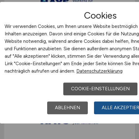
Cookies
Wir verwenden Cookies, um Ihnen unsere Website bestmöglich 
Projektleiter Transition
Inhalten anzuzeigen. Davon sind einige Cookies für die Nutzung
Fahrzeugwerkstatt
(m/w/d)
Website notwendig, während andere Cookies dabei helfen, Ihnen
und Funktionen anzubieten. Sie dienen außerdem anonymen Sta
Hays
auf "Alle akzeptieren" klicken, stimmen Sie der Verwendung all
Link "Cookie-Einstellungen" am Ende jeder Seite können Sie Ihr
vor 5 Tagen
nachträglich aufrufen und ändern.
Datenschutzerklärung
Berlin
COOKIE-EINSTELLUNGEN
ABLEHNEN
ALLE AKZEPTIE