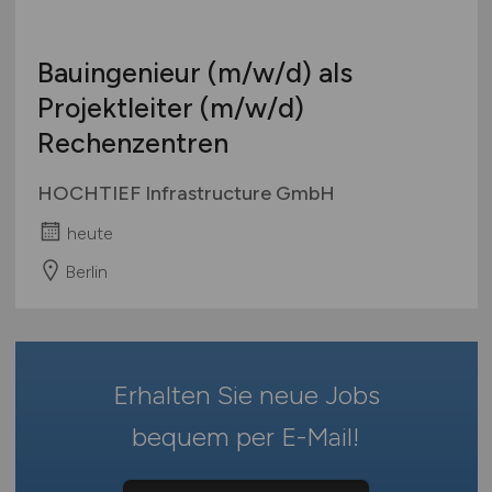
Hamburg
Ausbildung / Studium
Hessen
Praktikum
Bauingenieur
(m/w/d)
als
Mecklenburg-Vorpommern
Projektleiter
(m/w/d)
Niedersachsen
Rechenzentren
Nordrhein-Westfalen
Rheinland-Pfalz
HOCHTIEF Infrastructure GmbH
Saarland
heute
Sachsen
Sachsen-Anhalt
Berlin
Schleswig-Holstein
Thüringen
Deutschlandweit
Erhalten Sie neue Jobs
Österreich
Schweiz
bequem per
E-Mail
!
Europa
International