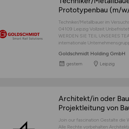
Techniker/Metallbaue
Prototypenbau
(m/w
Techniker/Metallbauer im Versuc
04109 Leipzig Vollzeit Unbefris
WERDEN SIE TEIL UNSERES TEAMS
internationale Unternehmensgrupp
Goldschmidt Holding GmbH
gestern
Leipzig
Architekt/in oder Ba
Projektleitung von 
Join our fascination Gestalte die
Alle Rechte vorbehalten Architekt