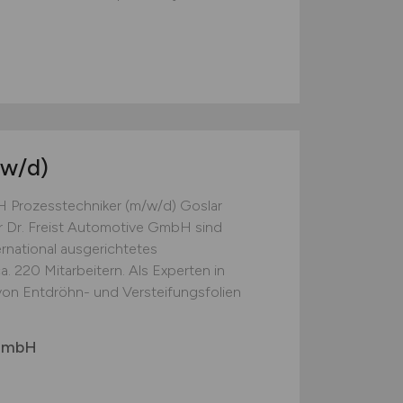
w/d)
H Prozesstechniker (m/w/d) Goslar
er Dr. Freist Automotive GmbH sind
ternational ausgerichtetes
. 220 Mitarbeitern. Als Experten in
von Entdröhn- und Versteifungsfolien
 GmbH