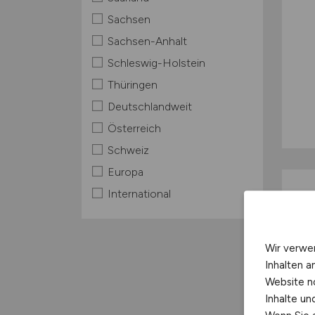
Sachsen
Sachsen-Anhalt
Schleswig-Holstein
Thüringen
Deutschlandweit
Österreich
Schweiz
Europa
International
Wir verwe
Inhalten a
Website n
Inhalte u