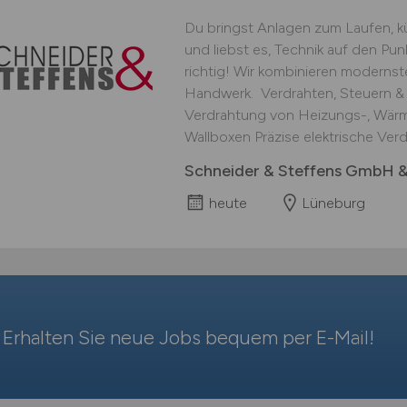
Du bringst Anlagen zum Laufen, 
und liebst es, Technik auf den Pu
richtig! Wir kombinieren modernst
Handwerk. ‍ Verdrahten, Steuern &
Verdrahtung von Heizungs-, Wär
Wallboxen Präzise elektrische Verd
Schneider & Steffens GmbH 
heute
Lüneburg
Erhalten Sie neue Jobs bequem per
E-Mail
!