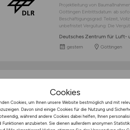
Projektleitung von Baumaßnahmen 
Göttingen Eintrittsdatum: ab sofor
Beschäftigungsgrad: Teilzeit, Voll
unbefristet Vergütung: Die Vergüt
Deutsches Zentrum für Luft- 
gestern
Göttingen
Elektroniker für Ener
Cookies
Gebäudetechnik
(m/
nden Cookies, um Ihnen unsere Website bestmöglich und mit rele
Du bringst Anlagen zum Laufen, 
nzuzeigen. Davon sind einige Cookies für die Nutzung und Sicherh
und liebst es, Technik auf den Pu
otwendig, während andere Cookies dabei helfen, Ihnen personalisi
richtig! Wir kombinieren moderns
nd Funktionen anzubieten. Sie dienen außerdem anonymen Statisti
Anpacken.Verdrahten, Steuern & O