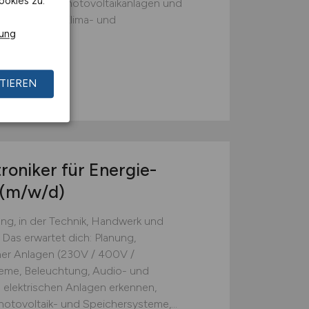
ookies zu.
mepumpen-, Photovoltaikanlagen und
drahtung von Klima- und
rung
TIEREN
roniker für Energie-
(m/w/d)
ng, in der Technik, Handwerk und
Das erwartet dich: Planung,
cher Anlagen (230V / 400V /
eme, Beleuchtung, Audio- und
elektrischen Anlagen erkennen,
otovoltaik- und Speichersysteme,...