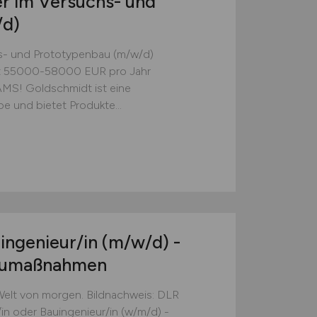
r im Versuchs- und
/d)
hs- und Prototypenbau (m/w/d)
tet 55000-58000 EUR pro Jahr
! Goldschmidt ist eine
e und bietet Produkte...
uingenieur/in
(m/w/d)
-
Baumaßnahmen
 Welt von morgen. Bildnachweis: DLR
/in oder Bauingenieur/in (w/m/d) -