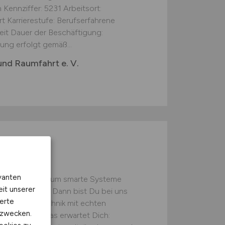
Kennziffer: 5231 Arbeitsort:
t Karrierestufe: Berufserfahrene
zeit Dauer der Beschäftigung:
ung erfolgt gemäß...
und Raumfahrt e. V.
gie- und
w/d)
vanten
kümmerst Dich um smarte Systeme
eit unserer
nkt zu bringen? Dann bist Du bei uns
erte
te Gebäudetechnik mit echten
kzwecken.
ptimieren – das erwartet Dich: