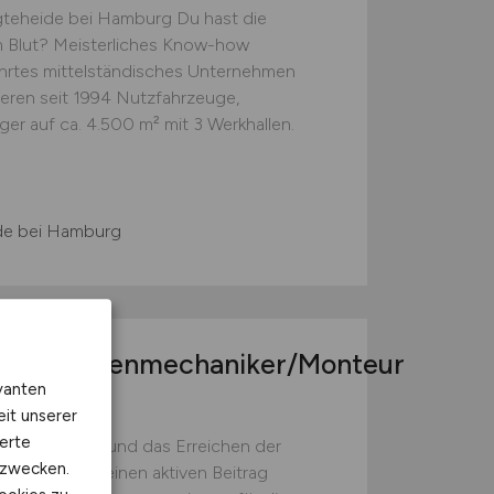
argteheide bei Hamburg Du hast die
im Blut? Meisterliches Know-how
ührtes mittelständisches Unternehmen
rieren seit 1994 Nutzfahrzeuge,
r auf ca. 4.500 m² mit 3 Werkhallen.
de bei Hamburg
ker/Anlagenmechaniker/Monteur
vanten
eit unserer
erte
achhaltigkeit und das Erreichen der
kzwecken.
 bei Techem Deinen aktiven Beitrag