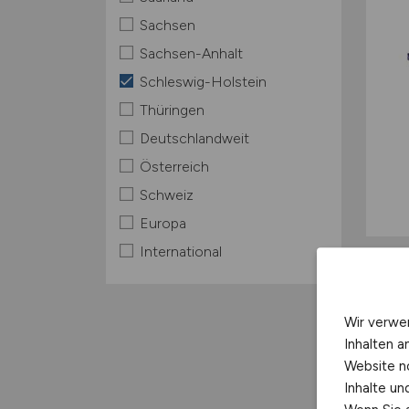
Sachsen
Sachsen-Anhalt
Schleswig-Holstein
Thüringen
Deutschlandweit
Österreich
Schweiz
Europa
International
Wir verwe
Inhalten a
Website n
Inhalte u