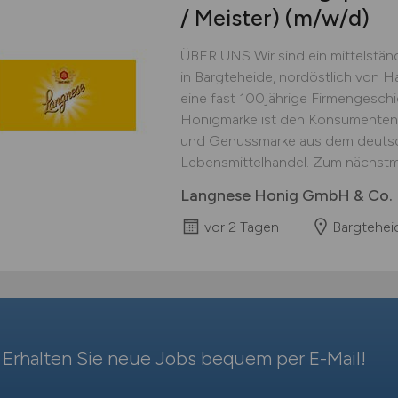
/ Meister)
(m/w/d)
ÜBER UNS Wir sind ein mittelstän
in Bargteheide, nordöstlich von 
eine fast 100jährige Firmengeschi
Honigmarke ist den Konsumenten 
und Genussmarke aus dem deutsch
Lebensmittelhandel. Zum nächstmö
Langnese Honig GmbH & Co.
vor 2 Tagen
Bargtehei
Erhalten Sie neue Jobs bequem per
E-Mail
!