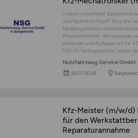
Kfz-Mechatroniker
(
Vollzeit, unbefristet Bargteheide
und Technik im Kopf? Zeig uns, wa
familiengeführtes mittelständisc
Mitarbeiter/innen. Wir reparieren
Anhänger und Auflieger auf ca. 4.5
IVECO-Vertragspartner, bieten ab
Nutzfahrzeug Service GmbH
29.07.2026
Bargtehei
Kfz-Meister
(m/w/d)
für den Werkstattber
Reparaturannahme