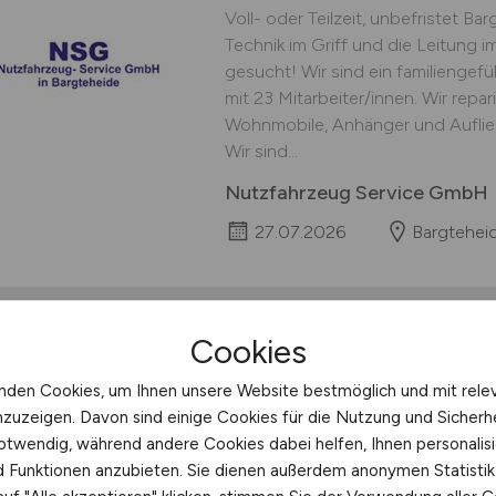
Voll- oder Teilzeit, unbefristet B
Technik im Griff und die Leitung 
gesucht! Wir sind ein familiengef
mit 23 Mitarbeiter/innen. Wir repa
Wohnmobile, Anhänger und Aufliege
Wir sind...
Nutzfahrzeug Service GmbH
27.07.2026
Bargtehei
Cookies
Kundendiensttechni
nden Cookies, um Ihnen unsere Website bestmöglich und mit rele
(m/w/d)
nzuzeigen. Davon sind einige Cookies für die Nutzung und Sicherh
otwendig, während andere Cookies dabei helfen, Ihnen personalisi
Bist Du mit an Bord, wenn es um N
nd Funktionen anzubieten. Sie dienen außerdem anonymen Statisti
Klimaziele geht? Dann leiste jetzt