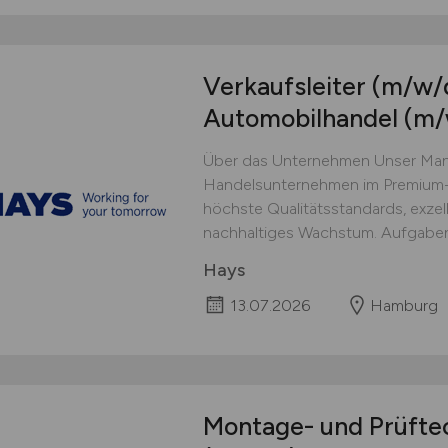
Verkaufsleiter
(m/w/
Automobilhandel
(m/
Über das Unternehmen Unser Mand
Handelsunternehmen im Premium-
höchste Qualitätsstandards, exze
nachhaltiges Wachstum. Aufgaben
Hays
13.07.2026
Hamburg
Montage- und Prüftec