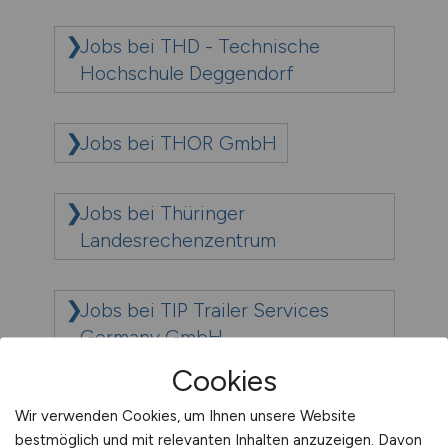
Jobs bei THD - Technische
Hochschule Deggendorf
Jobs bei THOR GmbH
Jobs bei Thüringer
Landesrechenzentrum
Jobs bei TIP Trailer Services
Germany GmbH
Cookies
Jobs bei Trianel Gaskraftwerk
Wir verwenden Cookies, um Ihnen unsere Website
Hamm GmbH & Co. KG
bestmöglich und mit relevanten Inhalten anzuzeigen. Davon