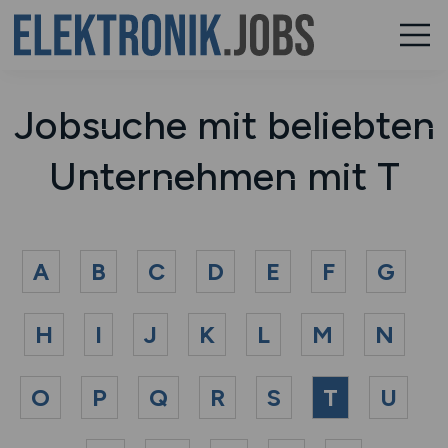
Jobsuche mit beliebten
Unternehmen mit T
A
B
C
D
E
F
G
H
I
J
K
L
M
N
O
P
Q
R
S
T
U